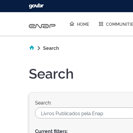
Skip navigation
HOME
COMMUNITI
Search
Search
Search:
Current filters: