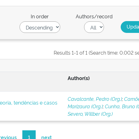
In order
Authors/record
Results 1-1 of 1 (Search time: 0.002 s
Author(s)
Cavalcante, Pedro (Org.)
;
Camõe
eoria, tendências e casos
Marizaura (Org.)
;
Cunha, Bruno (O
Severo, Willber (Org.)
revious
1
next