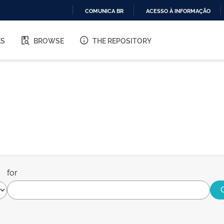
COMUNICA BR
ACESSO À INFORMAÇÃO
IR
PARA
ES
BROWSE
THE REPOSITORY
O
CONTEÚDO
for