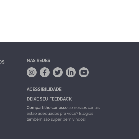
NAS REDES
OS
ACESSIBILIDADE
DEIXE SEU FEEDBACK
Compartilhe conosco
se nossos canais
estão adequados pra você? Elogios
também são super bem vindos!