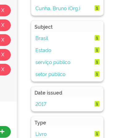
Cunha, Bruno (Org.)
1
Subject
Brasil
1
Estado
1
serviço público
1
setor público
1
Date issued
2017
1
Type
Livro
1