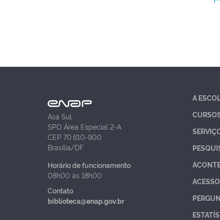
A ESCO
CURSO
Asa Sul
SPO Área Especial 2-A
SERVIÇ
CEP 70.610-900
Brasília/DF
PESQUI
ACONT
Horário de funcionamento
08h00 às 18h00
ACESSO
Contato
PERGUN
biblioteca@enap.gov.br
ESTATÍS