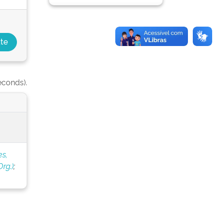
econds).
s,
rg.)
;