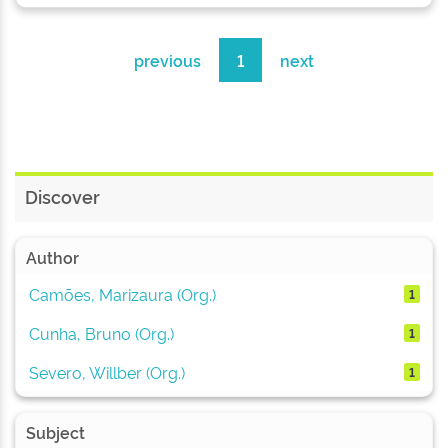
previous
1
next
Discover
Author
Camões, Marizaura (Org.)
1
Cunha, Bruno (Org.)
1
Severo, Willber (Org.)
1
Subject