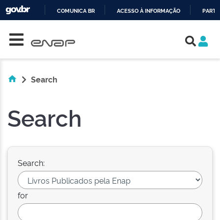
COMUNICA BR
ACESSO À INFORMAÇÃO
PARTI
Skip navigation
IR
PARA
O
CONTEÚDO
Search
Search
Search:
for