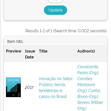
Results 1-1 of 1 (Search time: 0.002 seconds).
Item hits:
Preview
Issue
Title
Author(s)
Date
Cavalcante,
Pedro (Org.)
;
Inovação no Setor
Camões,
Público: teoria,
Marizaura
2017
tendências e
(Org.)
;
Cunha,
casos no Brasil
Bruno (Org.)
;
Severo, Willber
(Org.)