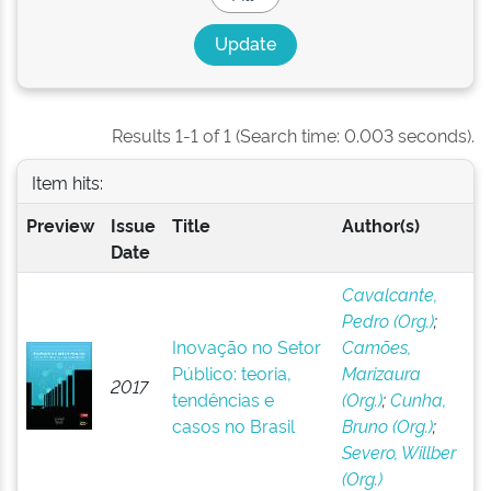
Results 1-1 of 1 (Search time: 0.003 seconds).
Item hits:
Preview
Issue
Title
Author(s)
Date
Cavalcante,
Pedro (Org.)
;
Inovação no Setor
Camões,
Público: teoria,
Marizaura
2017
tendências e
(Org.)
;
Cunha,
casos no Brasil
Bruno (Org.)
;
Severo, Willber
(Org.)