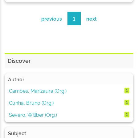
previous
1
next
Discover
Author
Camões, Marizaura (Org.)
1
Cunha, Bruno (Org.)
1
Severo, Willber (Org.)
1
Subject