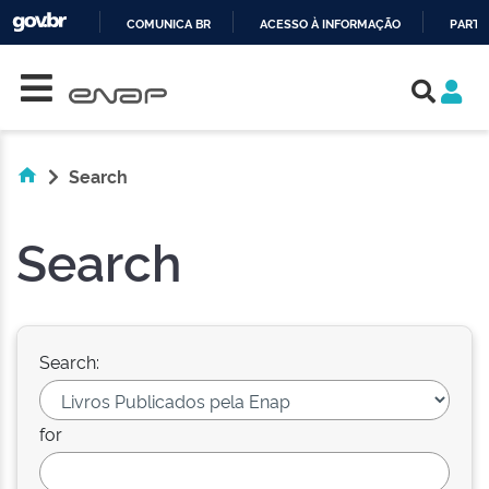
COMUNICA BR
ACESSO À INFORMAÇÃO
PARTI
Skip navigation
IR
PARA
O
CONTEÚDO
Search
Search
Search:
for