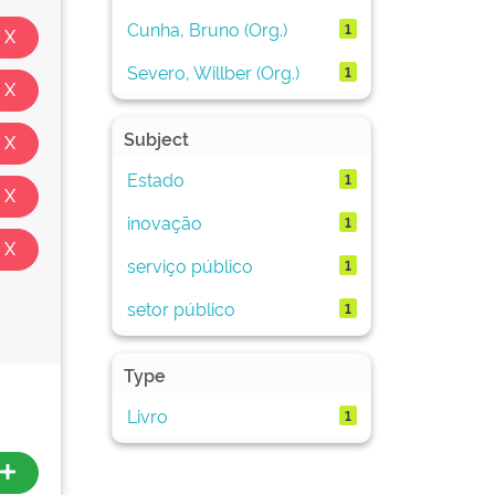
Cunha, Bruno (Org.)
1
Severo, Willber (Org.)
1
Subject
Estado
1
inovação
1
serviço público
1
setor público
1
Type
Livro
1