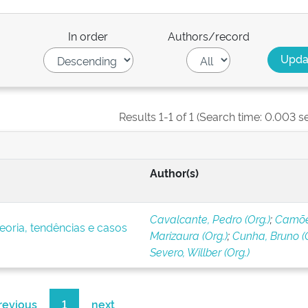
In order
Authors/record
Results 1-1 of 1 (Search time: 0.003 s
Author(s)
Cavalcante, Pedro (Org.)
;
Camõe
eoria, tendências e casos
Marizaura (Org.)
;
Cunha, Bruno (O
Severo, Willber (Org.)
revious
1
next