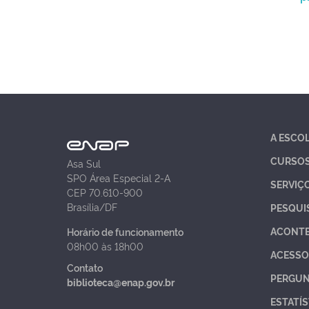
A ESCO
CURSO
Asa Sul
SPO Área Especial 2-A
SERVIÇ
CEP 70.610-900
Brasília/DF
PESQUI
ACONT
Horário de funcionamento
08h00 às 18h00
ACESSO
Contato
PERGUN
biblioteca@enap.gov.br
ESTATÍS