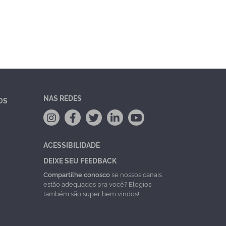
NAS REDES
OS
ACESSIBILIDADE
DEIXE SEU FEEDBACK
Compartilhe conosco
se nossos canais
estão adequados pra você? Elogios
também são super bem vindos!