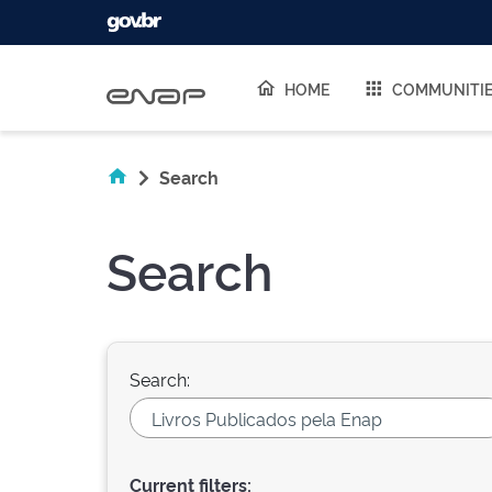
Skip navigation
HOME
COMMUNITI
Search
Search
Search:
Current filters: