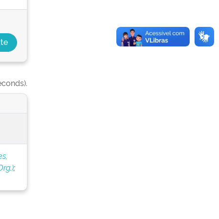
econds).
s,
rg.)
;