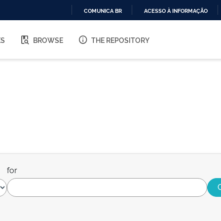
COMUNICA BR
ACESSO À INFORMAÇÃO
IR
PARA
ES
BROWSE
THE REPOSITORY
O
CONTEÚDO
for