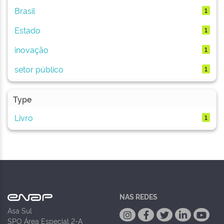
Brasil
1
Estado
1
inovação
1
setor público
1
Type
Livro
1
NAS REDES
Asa Sul
SPO Área Especial 2-A