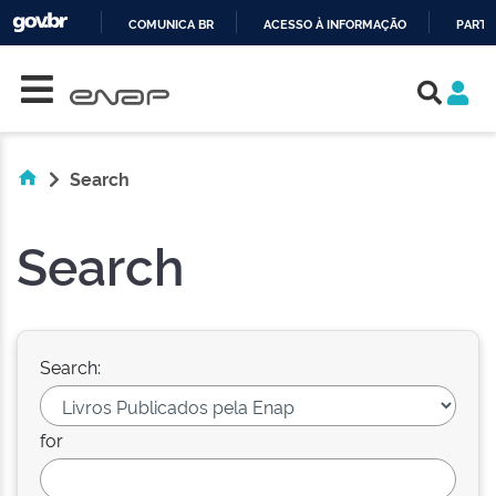
COMUNICA BR
ACESSO À INFORMAÇÃO
PARTI
Skip navigation
IR
PARA
O
CONTEÚDO
Search
Search
Search:
for