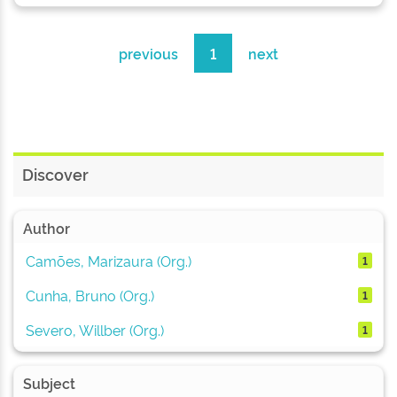
previous
1
next
Discover
Author
Camões, Marizaura (Org.)
1
Cunha, Bruno (Org.)
1
Severo, Willber (Org.)
1
Subject