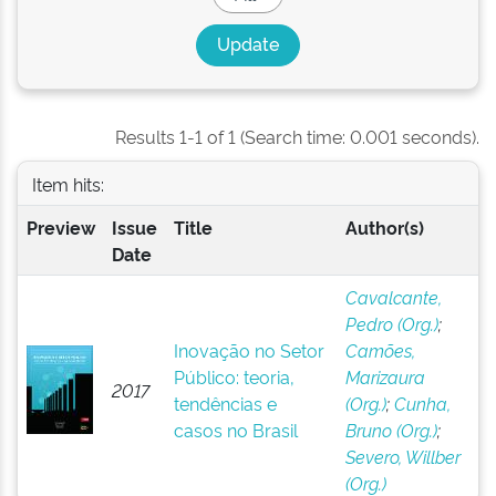
Results 1-1 of 1 (Search time: 0.001 seconds).
Item hits:
Preview
Issue
Title
Author(s)
Date
Cavalcante,
Pedro (Org.)
;
Inovação no Setor
Camões,
Público: teoria,
Marizaura
2017
tendências e
(Org.)
;
Cunha,
casos no Brasil
Bruno (Org.)
;
Severo, Willber
(Org.)