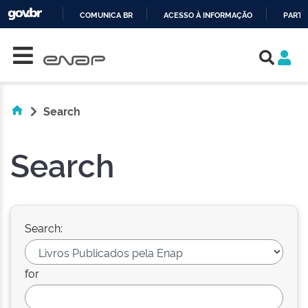
COMUNICA BR
ACESSO À INFORMAÇÃO
PARTI
Skip navigation
IR
PARA
O
CONTEÚDO
Search
Search
Search:
for