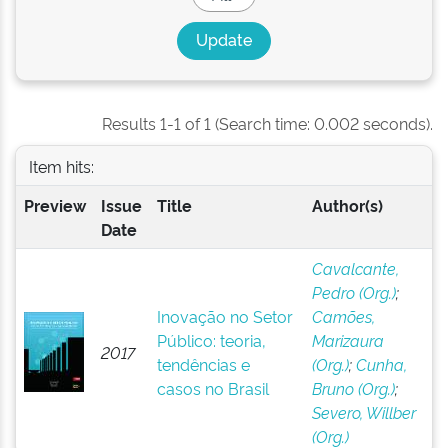
Results 1-1 of 1 (Search time: 0.002 seconds).
Item hits:
Preview
Issue
Title
Author(s)
Date
Cavalcante,
Pedro (Org.)
;
Inovação no Setor
Camões,
Público: teoria,
Marizaura
2017
tendências e
(Org.)
;
Cunha,
casos no Brasil
Bruno (Org.)
;
Severo, Willber
(Org.)