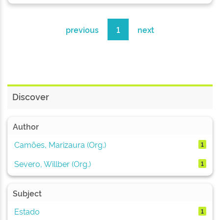
previous
1
next
Discover
Author
Camões, Marizaura (Org.)
1
Severo, Willber (Org.)
1
Subject
Estado
1