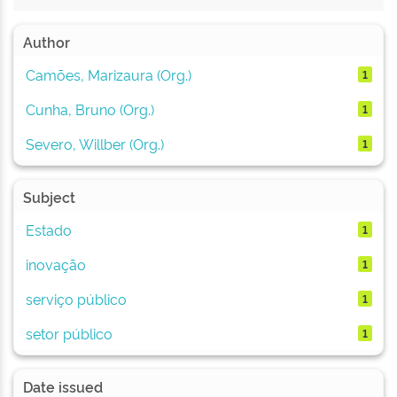
Author
Camões, Marizaura (Org.)
1
Cunha, Bruno (Org.)
1
Severo, Willber (Org.)
1
Subject
Estado
1
inovação
1
serviço público
1
setor público
1
Date issued