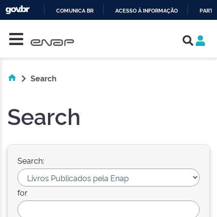
COMUNICA BR
ACESSO À INFORMAÇÃO
PARTI
Skip navigation
IR
PARA
O
CONTEÚDO
Search
Search
Search:
for