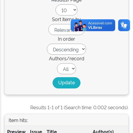
Sort items by
In order
Authors/record
Results 1-1 of 1 (Search time: 0.002 seconds).
Item hits:
Preview
Issue
Title
Author(s)