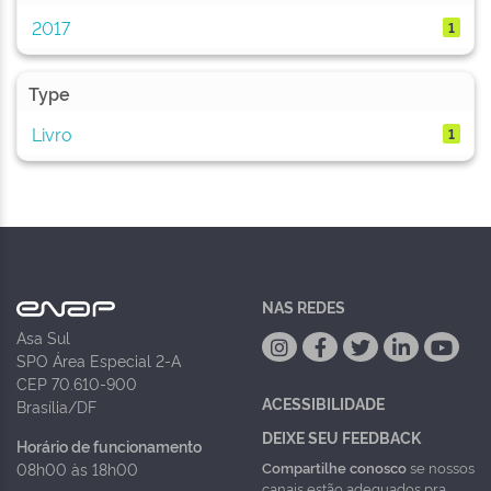
2017
1
Type
Livro
1
NAS REDES
Asa Sul
SPO Área Especial 2-A
CEP 70.610-900
ACESSIBILIDADE
Brasília/DF
DEIXE SEU FEEDBACK
Horário de funcionamento
Compartilhe conosco
se nossos
08h00 às 18h00
canais estão adequados pra