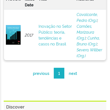
Date
Cavalcante,
Pedro (Org.)
;
Inovação no Setor
Camões,
Público: teoria,
Marizaura
2017
tendências e
(Org.)
;
Cunha,
casos no Brasil
Bruno (Org.)
;
Severo, Willber
(Org.)
previous
1
next
Discover