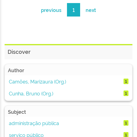
previous
1
next
Discover
Author
Camões, Marizaura (Org.)
1
Cunha, Bruno (Org.)
1
Subject
administração pública
1
serviço público
1