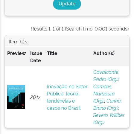
Results 1-1 of 1 (Search time: 0.001 seconds).
Item hits:
Preview
Issue
Title
Author(s)
Date
Cavalcante,
Pedro (Org.)
;
Inovação no Setor
Camões,
Público: teoria,
Marizaura
2017
tendências e
(Org.)
;
Cunha,
casos no Brasil
Bruno (Org.)
;
Severo, Willber
(Org.)