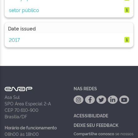
setor público
1
Date issued
2017
1
NAS REDES
Asa Sul
SPO Área Especial 2-A
CEP 70.610-900
ACESSIBILIDADE
Brasília/DF
DEIXE SEU FEEDBACK
Horário de funcionamento
Compartilhe conosco
se nossos
08h00 às 18h00