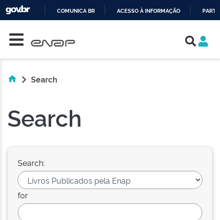
COMUNICA BR
ACESSO À INFORMAÇÃO
PARTI
Skip navigation
IR
PARA
O
CONTEÚDO
Search
Search
Search:
for