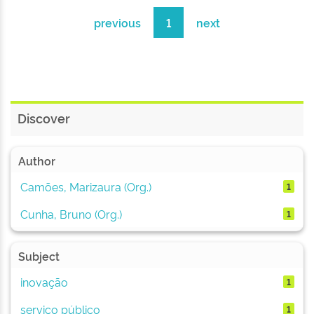
previous
1
next
Discover
Author
Camões, Marizaura (Org.)
1
Cunha, Bruno (Org.)
1
Subject
inovação
1
serviço público
1