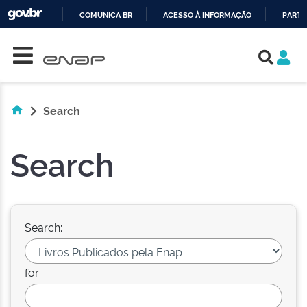
COMUNICA BR
ACESSO À INFORMAÇÃO
PARTI
Skip navigation
IR
PARA
O
CONTEÚDO
Search
Search
Search:
for