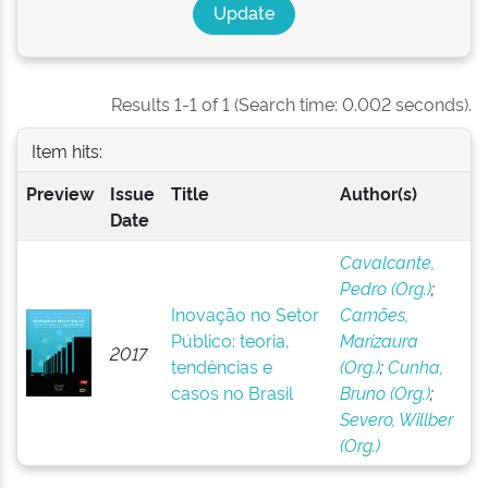
Results 1-1 of 1 (Search time: 0.002 seconds).
Item hits:
Preview
Issue
Title
Author(s)
Date
Cavalcante,
Pedro (Org.)
;
Inovação no Setor
Camões,
Público: teoria,
Marizaura
2017
tendências e
(Org.)
;
Cunha,
casos no Brasil
Bruno (Org.)
;
Severo, Willber
(Org.)