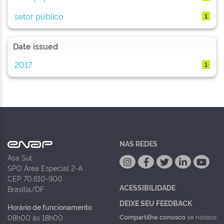
setor público
1
Date issued
2017
1
NAS REDES
Asa Sul
SPO Área Especial 2-A
CEP 70.610-900
ACESSIBILIDADE
Brasília/DF
DEIXE SEU FEEDBACK
Horário de funcionamento
Compartilhe conosco
se nossos
08h00 às 18h00