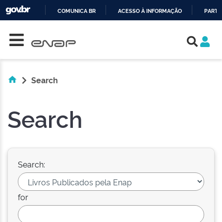
COMUNICA BR
ACESSO À INFORMAÇÃO
PARTI
Skip navigation
IR
PARA
O
CONTEÚDO
Search
Search
Search:
for