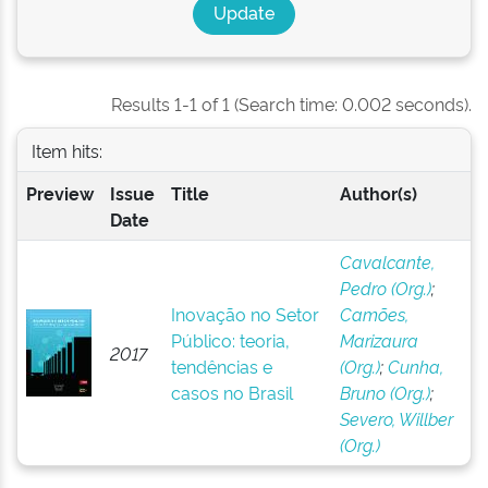
Results 1-1 of 1 (Search time: 0.002 seconds).
Item hits:
Preview
Issue
Title
Author(s)
Date
Cavalcante,
Pedro (Org.)
;
Inovação no Setor
Camões,
Público: teoria,
Marizaura
2017
tendências e
(Org.)
;
Cunha,
casos no Brasil
Bruno (Org.)
;
Severo, Willber
(Org.)