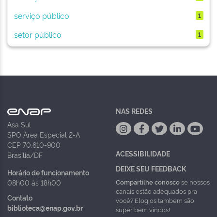
serviço público
1
setor público
1
NAS REDES
Asa Sul
SPO Área Especial 2-A
CEP 70.610-900
ACESSIBILIDADE
Brasília/DF
DEIXE SEU FEEDBACK
Horário de funcionamento
Compartilhe conosco
se nossos
08h00 às 18h00
canais estão adequados pra
Contato
você? Elogios também são
biblioteca@enap.gov.br
super bem vindos!