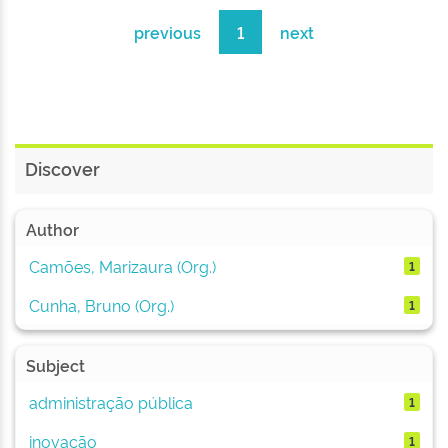
previous
1
next
Discover
Author
Camões, Marizaura (Org.)
1
Cunha, Bruno (Org.)
1
Subject
administração pública
1
inovação
1