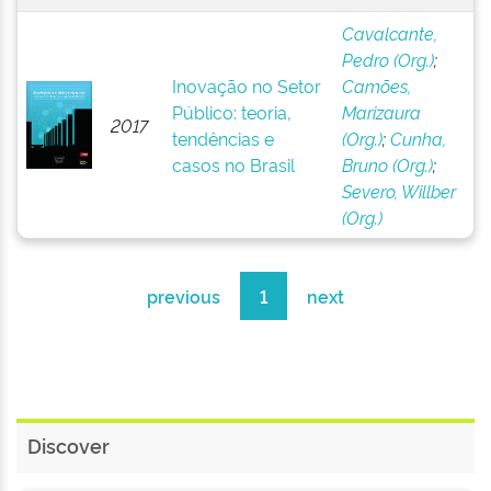
Cavalcante,
Pedro (Org.)
;
Inovação no Setor
Camões,
Público: teoria,
Marizaura
2017
tendências e
(Org.)
;
Cunha,
casos no Brasil
Bruno (Org.)
;
Severo, Willber
(Org.)
previous
1
next
Discover