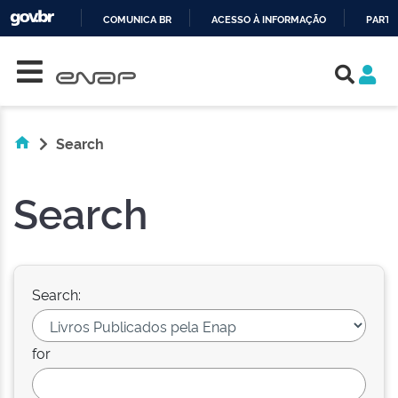
COMUNICA BR
ACESSO À INFORMAÇÃO
PARTI
Skip navigation
IR
PARA
O
CONTEÚDO
Search
Search
Search:
for