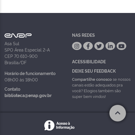
NAS REDES
Asa Sul
SPO Área Especial 2-A
CEP 70.610-900
ACESSIBILIDADE
Brasília/DF
DEIXE SEU FEEDBACK
Horário de funcionamento
Compartilhe conosco
se nossos
08h00 às 18h00
canais estão adequados pra
Contato
você? Elogios também são
biblioteca@enap.gov.br
super bem vindos!