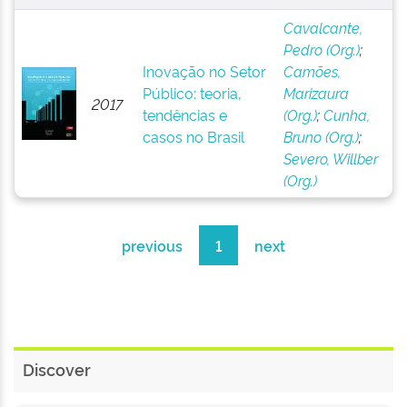
Cavalcante,
Pedro (Org.)
;
Inovação no Setor
Camões,
Público: teoria,
Marizaura
2017
tendências e
(Org.)
;
Cunha,
casos no Brasil
Bruno (Org.)
;
Severo, Willber
(Org.)
previous
1
next
Discover