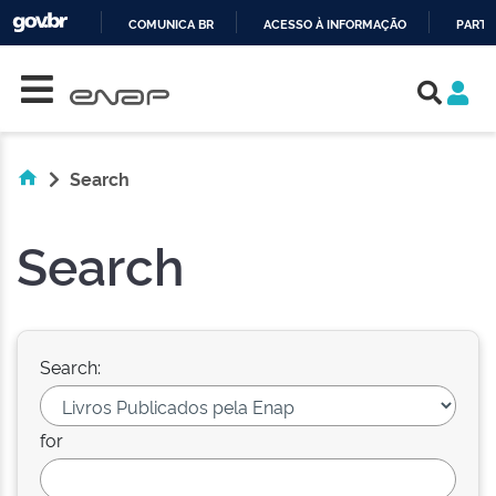
COMUNICA BR
ACESSO À INFORMAÇÃO
PARTI
Skip navigation
IR
PARA
O
CONTEÚDO
Search
Search
Search:
for