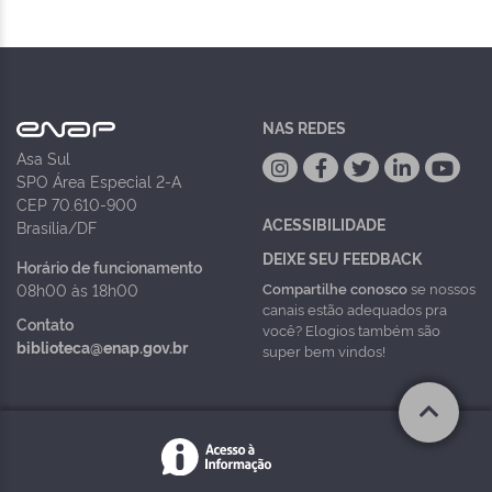
NAS REDES
Asa Sul
SPO Área Especial 2-A
CEP 70.610-900
ACESSIBILIDADE
Brasília/DF
DEIXE SEU FEEDBACK
Horário de funcionamento
Compartilhe conosco
se nossos
08h00 às 18h00
canais estão adequados pra
Contato
você? Elogios também são
biblioteca@enap.gov.br
super bem vindos!