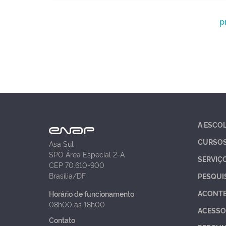
p
A ESCO
CURSO
Asa Sul
SPO Área Especial 2-A
SERVIÇ
CEP 70.610-900
Brasília/DF
PESQUI
ACONT
Horário de funcionamento
08h00 às 18h00
ACESSO
Contato