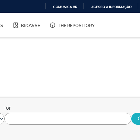
COMUNICA BR
ACESSO À INFORMAÇÃO
IR
PARA
ES
BROWSE
THE REPOSITORY
O
CONTEÚDO
for