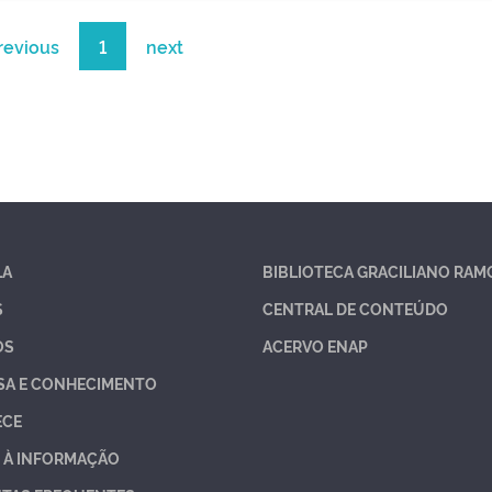
revious
1
next
LA
BIBLIOTECA GRACILIANO RAM
S
CENTRAL DE CONTEÚDO
OS
ACERVO ENAP
SA E CONHECIMENTO
ECE
 À INFORMAÇÃO