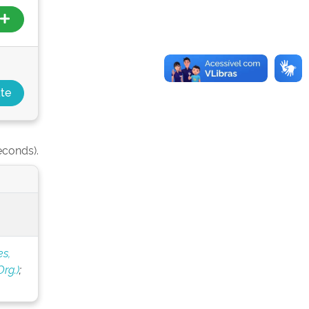
econds).
s,
rg.)
;