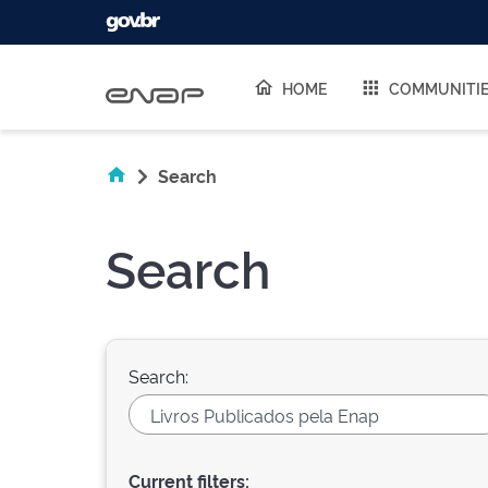
Skip navigation
HOME
COMMUNITI
Search
Search
Search:
Current filters: