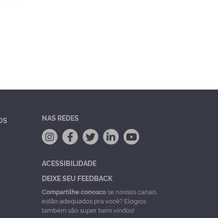
NAS REDES
OS
ACESSIBILIDADE
DEIXE SEU FEEDBACK
Compartilhe conosco
se nossos canais
estão adequados pra você? Elogios
também são super bem vindos!