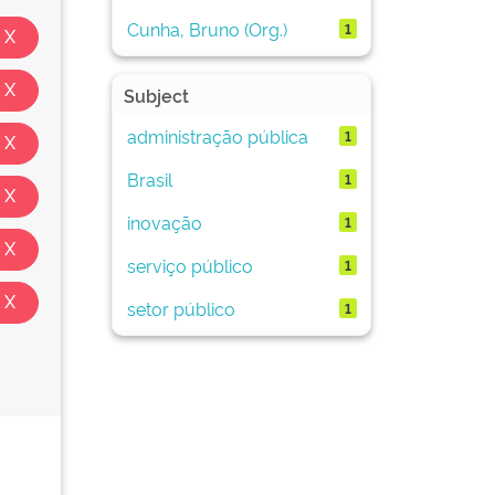
Cunha, Bruno (Org.)
1
Subject
administração pública
1
Brasil
1
inovação
1
serviço público
1
setor público
1