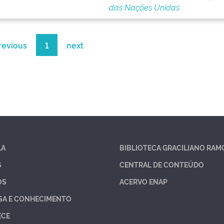
das Nações Unidas
revious
1
next
LA
BIBLIOTECA GRACILIANO RAM
S
CENTRAL DE CONTEÚDO
OS
ACERVO ENAP
SA E CONHECIMENTO
ECE