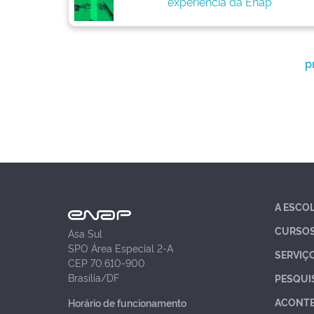
experiência da Enap
p
A ESCO
CURSO
Asa Sul
SPO Área Especial 2-A
SERVIÇ
CEP 70.610-900
Brasília/DF
PESQUI
ACONT
Horário de funcionamento