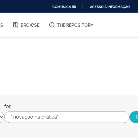
COMUNICA BR
ACESSO À INFORMAÇÃO
IR
PARA
ES
BROWSE
THE REPOSITORY
O
CONTEÚDO
for