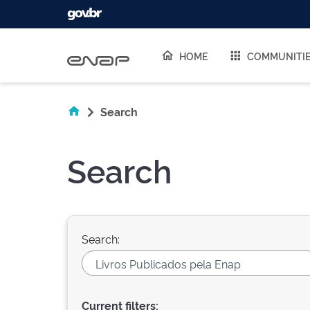
Skip navigation
HOME
COMMUNITI
Search
Search
Search:
Current filters: