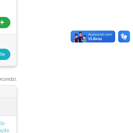
econds).
ção
ação