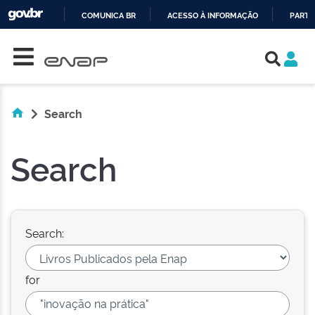
COMUNICA BR
ACESSO À INFORMAÇÃO
PARTI
Skip navigation
IR
PARA
O
CONTEÚDO
Search
Search
Search:
for