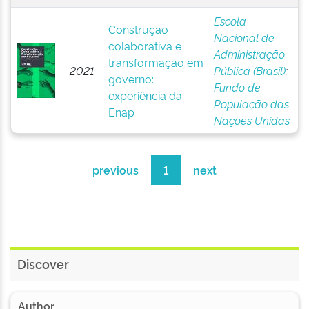
Escola
Construção
Nacional de
colaborativa e
Administração
transformação em
2021
Pública (Brasil)
;
governo:
Fundo de
experiência da
População das
Enap
Nações Unidas
previous
1
next
Discover
Author