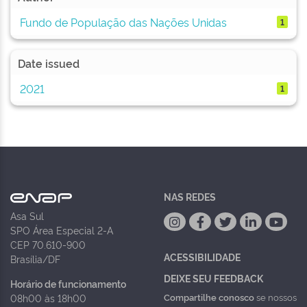
Fundo de População das Nações Unidas
1
Date issued
2021
1
NAS REDES
Asa Sul
SPO Área Especial 2-A
CEP 70.610-900
ACESSIBILIDADE
Brasília/DF
DEIXE SEU FEEDBACK
Horário de funcionamento
Compartilhe conosco
se nossos
08h00 às 18h00