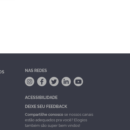
NAS REDES
OS
ACESSIBILIDADE
DEIXE SEU FEEDBACK
Compartilhe conosco
se nossos canais
estão adequados pra você? Elogios
também são super bem vindos!