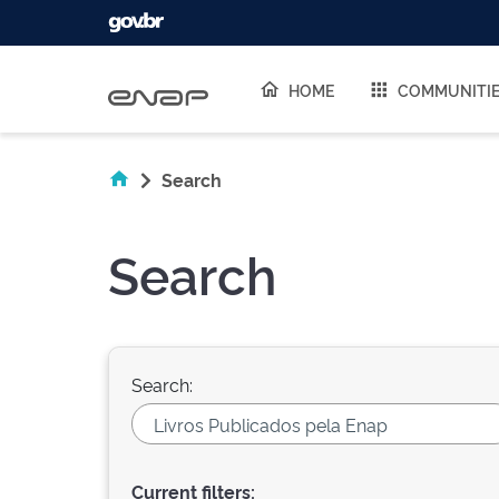
Skip navigation
HOME
COMMUNITI
Search
Search
Search:
Current filters: