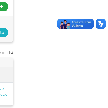
econds).
ção
ação