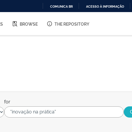
COMUNICA BR
ACESSO À INFORMAÇÃO
IR
PARA
ES
BROWSE
THE REPOSITORY
O
CONTEÚDO
for