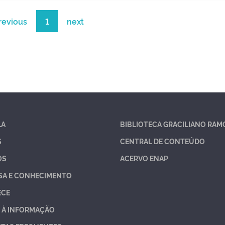
revious
1
next
LA
BIBLIOTECA GRACILIANO RAM
S
CENTRAL DE CONTEÚDO
OS
ACERVO ENAP
SA E CONHECIMENTO
ECE
 À INFORMAÇÃO