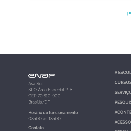
p
A ESCO
CURSO
Asa Sul
SPO Área Especial 2-A
SERVIÇ
CEP 70.610-900
Brasília/DF
PESQUI
ACONT
Horário de funcionamento
08h00 às 18h00
ACESSO
Contato