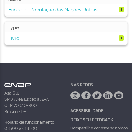
Fundo de População das Nações Unidas
1
Type
Livro
1
NAS REDES
Asa Sul
SPO Área Especial 2-A
CEP 70.610-900
ACESSIBILIDADE
Brasília/DF
DEIXE SEU FEEDBACK
Horário de funcionamento
Compartilhe conosco
se nossos
08h00 às 18h00