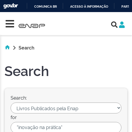
COMUNICA BR
ACESSO À INFORMAÇÃO
PARTI
Skip navigation
IR
PARA
O
CONTEÚDO
Search
Search
Search:
for