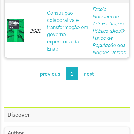
Escola
Construção
Nacional de
colaborativa e
Administração
transformação em
2021
Pública (Brasil)
;
governo:
Fundo de
experiência da
População das
Enap
Nações Unidas
previous
1
next
Discover
Author