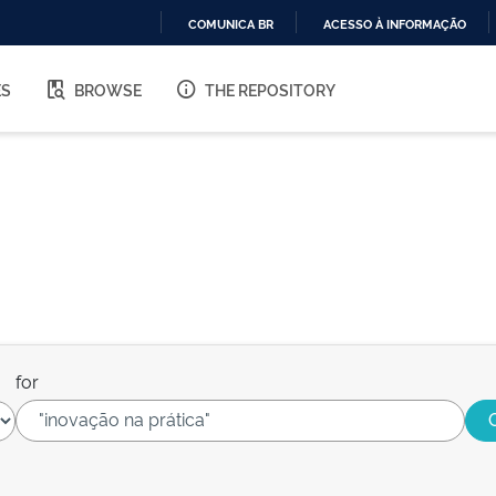
COMUNICA BR
ACESSO À INFORMAÇÃO
IR
PARA
ES
BROWSE
THE REPOSITORY
O
CONTEÚDO
for