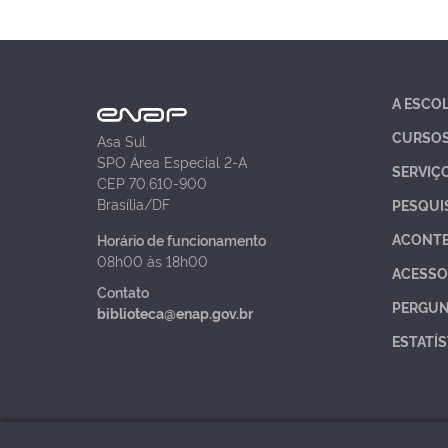
A ESCO
CURSO
Asa Sul
SPO Área Especial 2-A
SERVIÇ
CEP 70.610-900
Brasília/DF
PESQUI
ACONT
Horário de funcionamento
08h00 às 18h00
ACESSO
Contato
PERGUN
biblioteca@enap.gov.br
ESTATÍS