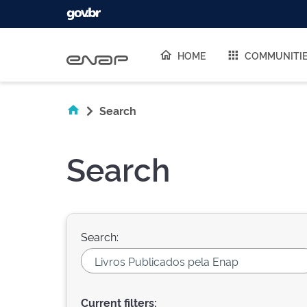
Skip navigation
HOME
COMMUNITI
Search
Search
Search:
Current filters: