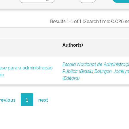
Results 1-1 of 1 (Search time: 0.026 s
Author(s)
Escola Nacional de Administraç
se para a administração
Pública (Brasil)
;
Bourgon, Jocely
ão
(Editora)
revious
1
next