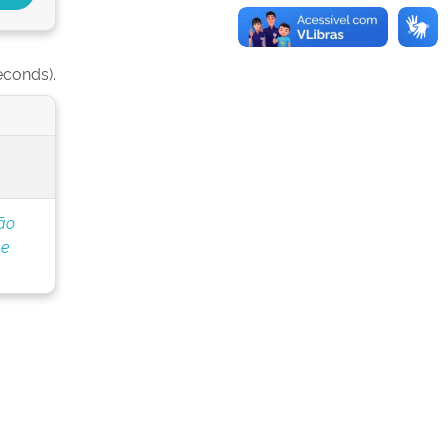
econds).
ão
ne