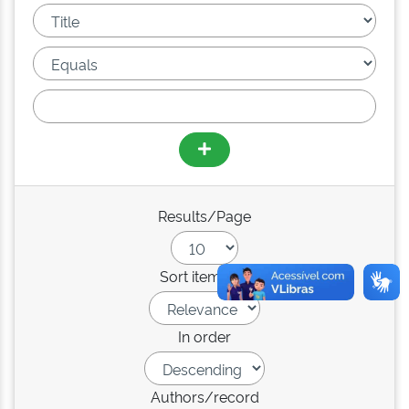
Results/Page
Sort items by
In order
Authors/record