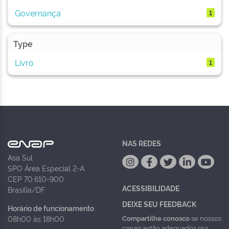
Governança
1
Type
Livro
1
NAS REDES
Asa Sul
SPO Área Especial 2-A
CEP 70.610-900
ACESSIBILIDADE
Brasília/DF
DEIXE SEU FEEDBACK
Horário de funcionamento
Compartilhe conosco
se nossos
08h00 às 18h00
canais estão adequados pra