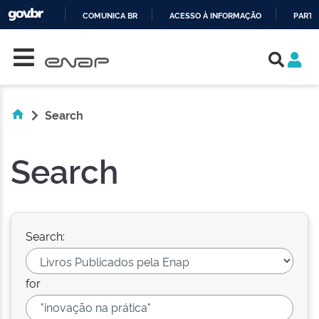
COMUNICA BR
ACESSO À INFORMAÇÃO
PARTI
Skip navigation
IR
PARA
O
CONTEÚDO
Search
Search
Search:
for