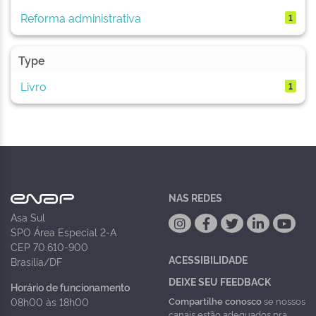
Reforma administrativa
1
Type
Livro
1
NAS REDES
Asa Sul
SPO Área Especial 2-A
CEP 70.610-900
ACESSIBILIDADE
Brasília/DF
DEIXE SEU FEEDBACK
Horário de funcionamento
Compartilhe conosco
se nossos
08h00 às 18h00
canais estão adequados pra