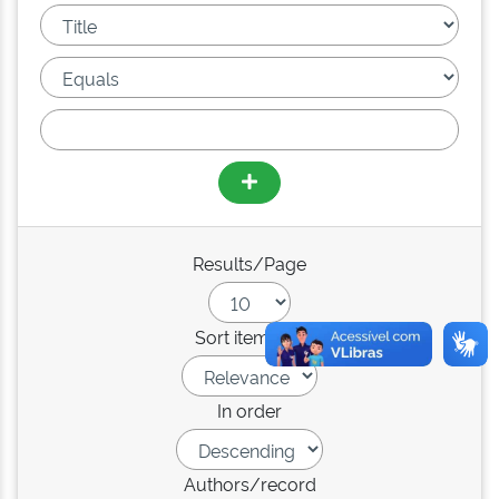
Results/Page
Sort items by
In order
Authors/record