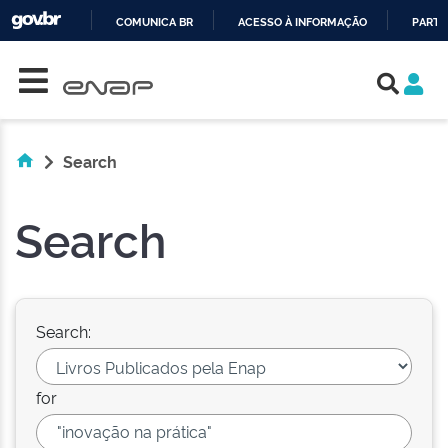
COMUNICA BR
ACESSO À INFORMAÇÃO
PARTI
Skip navigation
IR
PARA
O
CONTEÚDO
Search
Search
Search:
for