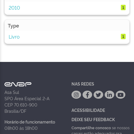
2010
1
Type
Livro
1
NAS REDES
Asa Sul
SPO Área Especial 2-A
CEP 70.610-900
ACESSIBILIDADE
Brasília/DF
DEIXE SEU FEEDBACK
Horário de funcionamento
Compartilhe conosco
se nossos
08h00 às 18h00
canais estão adequados pra