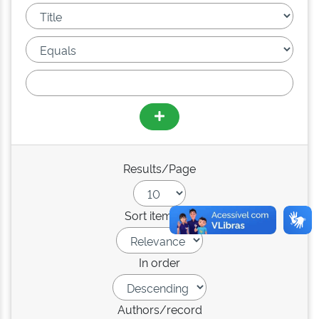
Results/Page
Sort items by
In order
Authors/record