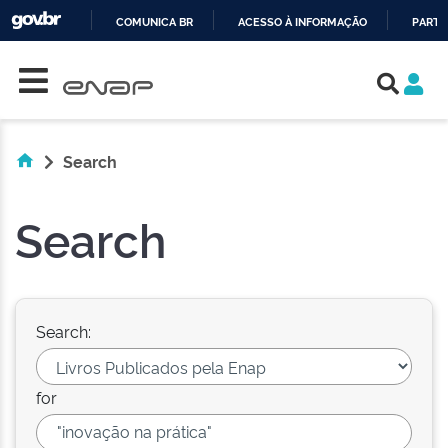
COMUNICA BR
ACESSO À INFORMAÇÃO
PARTI
Skip navigation
IR
PARA
O
CONTEÚDO
Search
Search
Search:
for