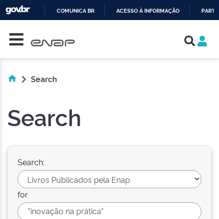
COMUNICA BR
ACESSO À INFORMAÇÃO
PARTI
Skip navigation
IR
PARA
O
CONTEÚDO
Search
Search
Search:
for