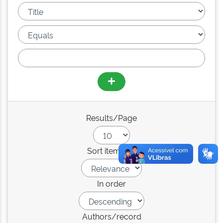
Results/Page
Sort items by
In order
Authors/record