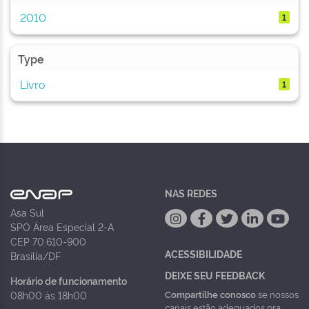
2010
1
Type
Livro
1
NAS REDES
Asa Sul
SPO Área Especial 2-A
CEP 70.610-900
ACESSIBILIDADE
Brasília/DF
DEIXE SEU FEEDBACK
Horário de funcionamento
Compartilhe conosco
se nossos
08h00 às 18h00
canais estão adequados pra