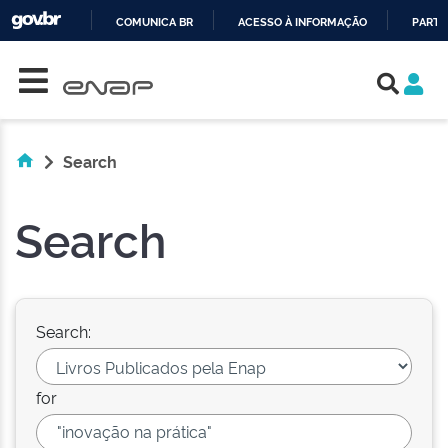
COMUNICA BR
ACESSO À INFORMAÇÃO
PARTI
Skip navigation
IR
PARA
O
CONTEÚDO
Search
Search
Search:
for