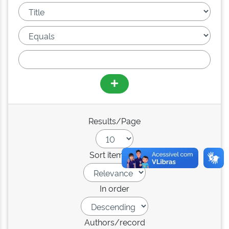
Results/Page
Sort items by
In order
Authors/record