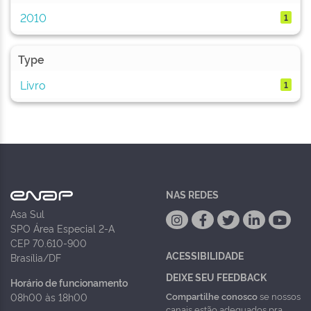
2010
1
Type
Livro
1
NAS REDES
Asa Sul
SPO Área Especial 2-A
CEP 70.610-900
ACESSIBILIDADE
Brasília/DF
DEIXE SEU FEEDBACK
Horário de funcionamento
Compartilhe conosco
se nossos
08h00 às 18h00
canais estão adequados pra