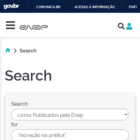
COMUNICA BR
ACESSO À INFORMAÇÃO
PARTI
Skip navigation
IR
PARA
O
CONTEÚDO
Search
Search
Search:
for