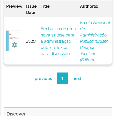
Preview
Issue
Title
Author(s)
Date
Escola Nacional
Em busca de uma
de
nova síntese para
Administração
2010
a administração
Pública (Brasil)
;
pública: textos
Bourgon,
para discussão
Jocelyne
(Editora)
previous
1
next
Discover