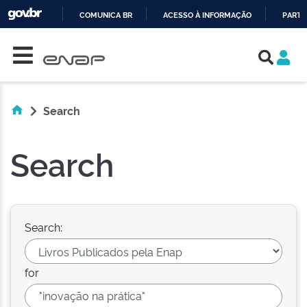
COMUNICA BR
ACESSO À INFORMAÇÃO
PARTI
Skip navigation
IR
PARA
O
CONTEÚDO
Search
Search
Search:
for