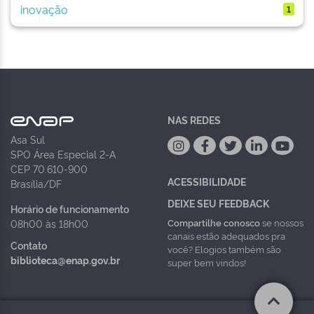
inovação
1
NAS REDES
Asa Sul
SPO Área Especial 2-A
CEP 70.610-900
ACESSIBILIDADE
Brasília/DF
DEIXE SEU FEEDBACK
Horário de funcionamento
Compartilhe conosco
se nossos
08h00 às 18h00
canais estão adequados pra
Contato
você? Elogios também são
biblioteca@enap.gov.br
super bem vindos!