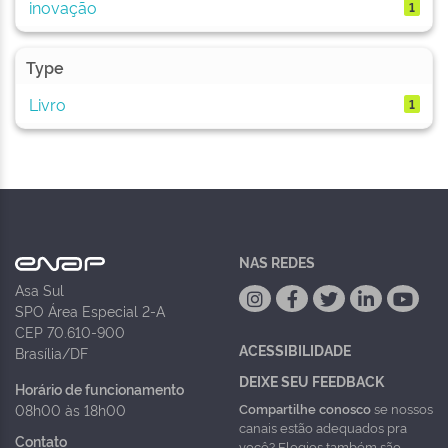
inovação
1
Type
Livro
1
NAS REDES
Asa Sul
SPO Área Especial 2-A
CEP 70.610-900
ACESSIBILIDADE
Brasília/DF
DEIXE SEU FEEDBACK
Horário de funcionamento
Compartilhe conosco
se nossos
08h00 às 18h00
canais estão adequados pra
Contato
você? Elogios também são