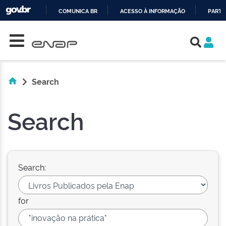
COMUNICA BR
ACESSO À INFORMAÇÃO
PARTI
Skip navigation
IR
PARA
O
CONTEÚDO
Search
Search
Search:
for