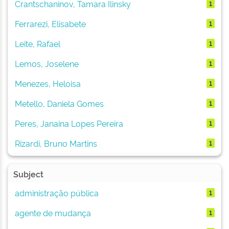
Crantschaninov, Tamara Ilinsky
1
Ferrarezi, Elisabete
1
Leite, Rafael
1
Lemos, Joselene
1
Menezes, Heloisa
1
Metello, Daniela Gomes
1
Peres, Janaina Lopes Pereira
1
Rizardi, Bruno Martins
1
Subject
administração pública
1
agente de mudança
1