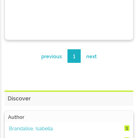
previous
1
next
Discover
Author
Brandalise, Isabella
1