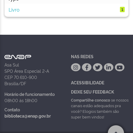
Livro
1
NAS REDES
Asa Sul
SPO Área Especial 2-A
CEP 70.610-900
ACESSIBILIDADE
Brasília/DF
DEIXE SEU FEEDBACK
Horário de funcionamento
Compartilhe conosco
se nossos
08h00 às 18h00
canais estão adequados pra
Contato
você? Elogios também são
biblioteca@enap.gov.br
super bem vindos!