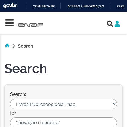
COMUNICA BR
ACESSO À INFORMAÇÃO
PARTI
Skip navigation
IR
PARA
O
CONTEÚDO
Search
Search
Search:
for