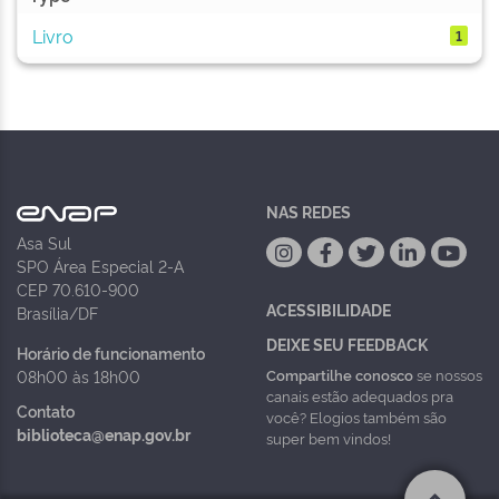
Livro
1
NAS REDES
Asa Sul
SPO Área Especial 2-A
CEP 70.610-900
ACESSIBILIDADE
Brasília/DF
DEIXE SEU FEEDBACK
Horário de funcionamento
Compartilhe conosco
se nossos
08h00 às 18h00
canais estão adequados pra
Contato
você? Elogios também são
biblioteca@enap.gov.br
super bem vindos!