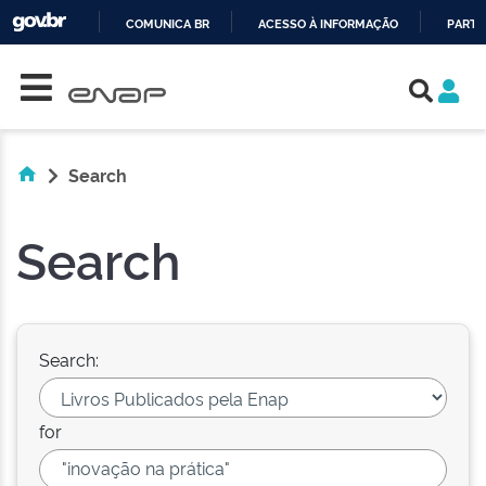
COMUNICA BR
ACESSO À INFORMAÇÃO
PARTI
Skip navigation
IR
PARA
O
CONTEÚDO
Search
Search
Search:
for