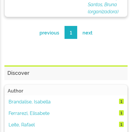
Santos, Bruna
(organizadora)
previous
1
next
Discover
Author
Brandalise, Isabella
1
Ferrarezi, Elisabete
1
Leite, Rafael
1