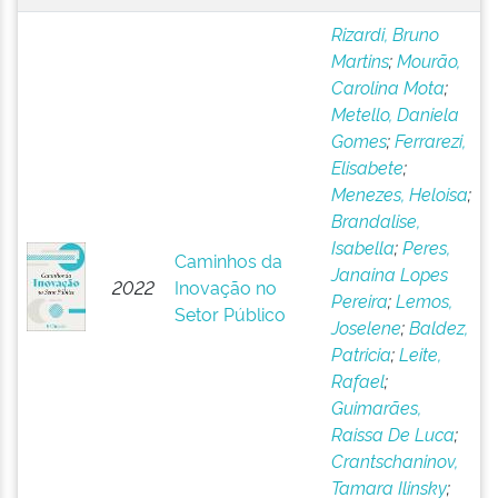
Rizardi, Bruno
Martins
;
Mourão,
Carolina Mota
;
Metello, Daniela
Gomes
;
Ferrarezi,
Elisabete
;
Menezes, Heloisa
;
Brandalise,
Isabella
;
Peres,
Caminhos da
Janaina Lopes
2022
Inovação no
Pereira
;
Lemos,
Setor Público
Joselene
;
Baldez,
Patricia
;
Leite,
Rafael
;
Guimarães,
Raissa De Luca
;
Crantschaninov,
Tamara Ilinsky
;