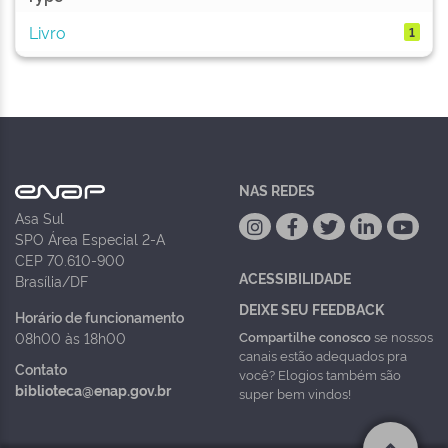
Livro
1
NAS REDES
Asa Sul
SPO Área Especial 2-A
CEP 70.610-900
ACESSIBILIDADE
Brasília/DF
DEIXE SEU FEEDBACK
Horário de funcionamento
Compartilhe conosco
se nossos
08h00 às 18h00
canais estão adequados pra
Contato
você? Elogios também são
biblioteca@enap.gov.br
super bem vindos!