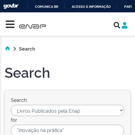
COMUNICA BR
ACESSO À INFORMAÇÃO
PARTI
Skip navigation
IR
PARA
O
CONTEÚDO
Search
Search
Search:
for