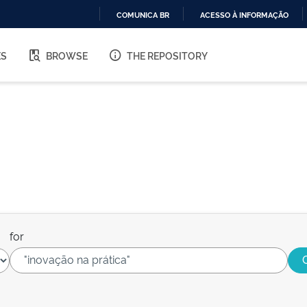
COMUNICA BR
ACESSO À INFORMAÇÃO
IR
PARA
ES
BROWSE
THE REPOSITORY
O
CONTEÚDO
for