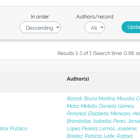
In order
Authors/record
Results 1-1 of 1 (Search time: 0.96 s
Author(s)
Rizardi, Bruno Martins
;
Mourão, C
Mota
;
Metello, Daniela Gomes
;
Ferrarezi, Elisabete
;
Menezes, Hel
Brandalise, Isabella
;
Peres, Jana
tor Público
Lopes Pereira
;
Lemos, Joselene
;
Baldez, Patricia
;
Leite, Rafael
;