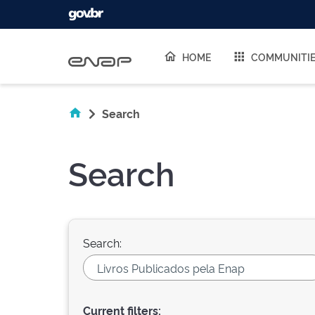
Skip navigation
HOME
COMMUNITI
Search
Search
Search:
Current filters: