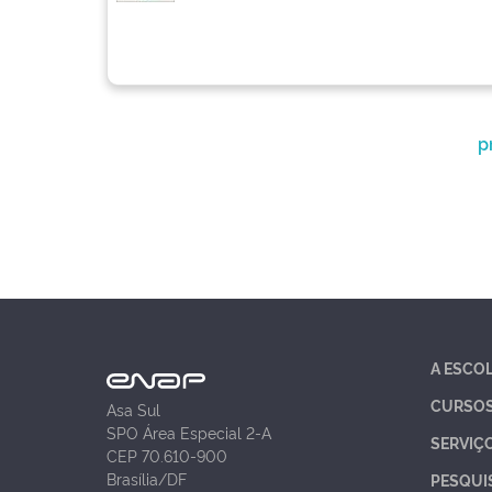
p
A ESCO
CURSO
Asa Sul
SPO Área Especial 2-A
SERVIÇ
CEP 70.610-900
Brasília/DF
PESQUI