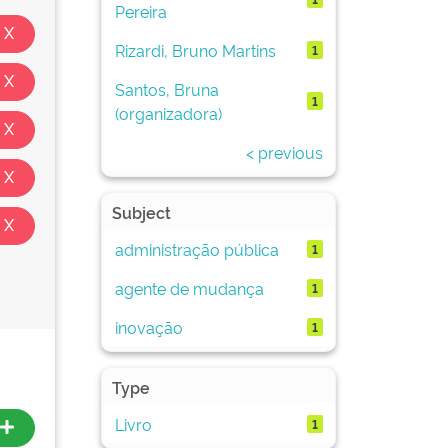
Pereira
Rizardi, Bruno Martins
1
Santos, Bruna
1
(organizadora)
< previous
Subject
administração pública
1
agente de mudança
1
inovação
1
Type
Livro
1