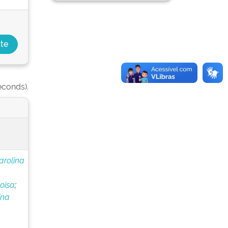
econds).
arolina
oisa
;
ina