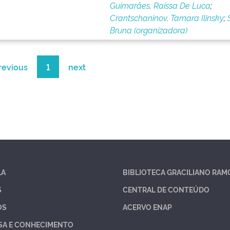
Guimarães, Raissa De Luca
;
Crantschaninov, Tamara Ilinsky
;
Bruna (organizadora)
revious
1
next
LA
BIBLIOTECA GRACILIANO RAM
S
CENTRAL DE CONTEÚDO
OS
ACERVO ENAP
SA E CONHECIMENTO