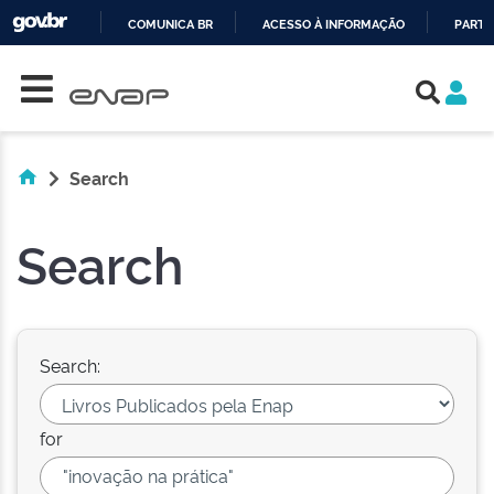
COMUNICA BR
ACESSO À INFORMAÇÃO
PARTI
Skip navigation
IR
PARA
O
CONTEÚDO
Search
Search
Search:
for