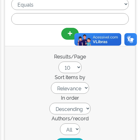
Results/Page
Sort items by
In order
Authors/record