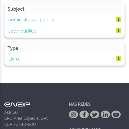
Subject
administração pública
1
setor público
1
Type
Livro
1
NAS REDES
Asa Sul
SPO Área Especial 2-A
CEP 70.610-900