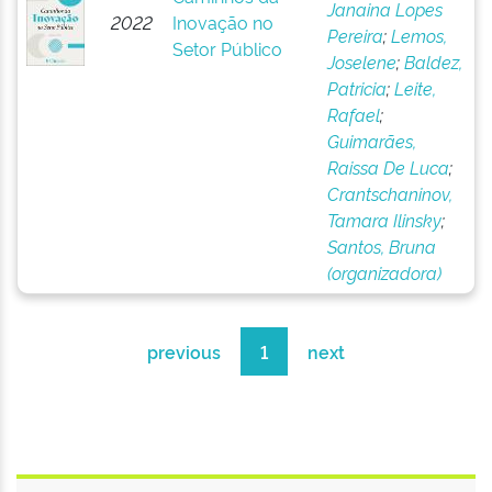
Janaina Lopes
2022
Inovação no
Pereira
;
Lemos,
Setor Público
Joselene
;
Baldez,
Patricia
;
Leite,
Rafael
;
Guimarães,
Raissa De Luca
;
Crantschaninov,
Tamara Ilinsky
;
Santos, Bruna
(organizadora)
previous
1
next