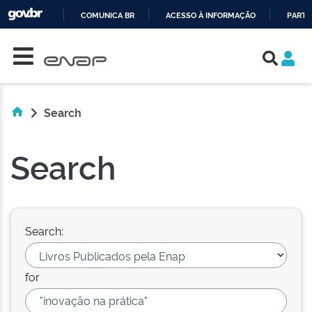
COMUNICA BR
ACESSO À INFORMAÇÃO
PARTI
Skip navigation
IR
PARA
O
CONTEÚDO
Search
Search
Search:
for