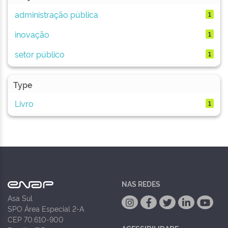
administração pública
1
inovação
1
setor público
1
Type
Livro
1
NAS REDES
Asa Sul
SPO Área Especial 2-A
CEP 70.610-900