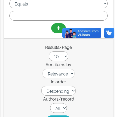
Results/Page
Sort items by
In order
Authors/record