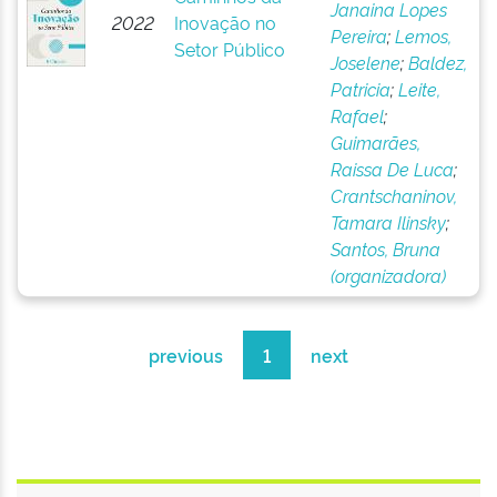
Janaina Lopes
2022
Inovação no
Pereira
;
Lemos,
Setor Público
Joselene
;
Baldez,
Patricia
;
Leite,
Rafael
;
Guimarães,
Raissa De Luca
;
Crantschaninov,
Tamara Ilinsky
;
Santos, Bruna
(organizadora)
previous
1
next