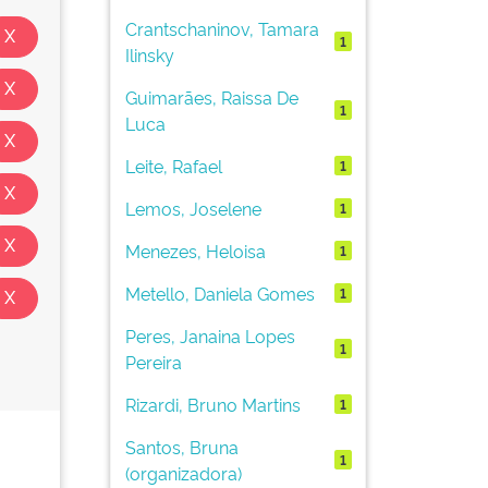
Crantschaninov, Tamara
1
Ilinsky
Guimarães, Raissa De
1
Luca
Leite, Rafael
1
Lemos, Joselene
1
Menezes, Heloisa
1
Metello, Daniela Gomes
1
Peres, Janaina Lopes
1
Pereira
Rizardi, Bruno Martins
1
Santos, Bruna
1
(organizadora)