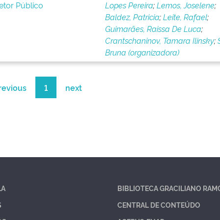
tor Público
Lopes Pereira
;
Lemos, Joselene
;
Baldez, Patricia
;
Leite, Rafael
;
Guimarães, Raissa De Luca
;
Crantschaninov, Tamara Ilinsky
;
Bruna (organizadora)
revious
1
next
LA
BIBLIOTECA GRACILIANO RAM
S
CENTRAL DE CONTEÚDO