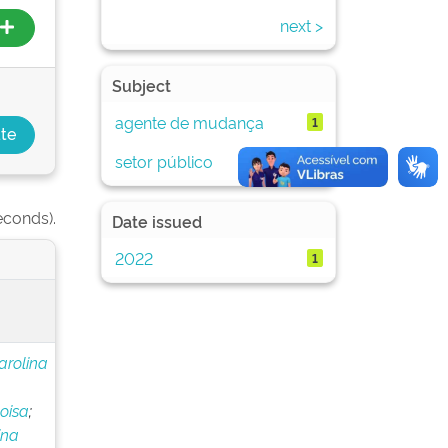
next >
Subject
agente de mudança
1
setor público
1
econds).
Date issued
2022
1
arolina
oisa
;
ina