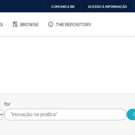
COMUNICA BR
ACESSO À INFORMAÇÃO
IR
PARA
ES
BROWSE
THE REPOSITORY
O
CONTEÚDO
for