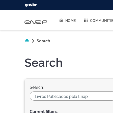
Skip navigation
HOME
COMMUNITI
Search
Search
Search:
Current filters: