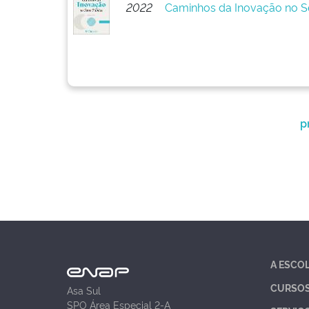
2022
Caminhos da Inovação no Se
p
A ESCO
CURSO
Asa Sul
SPO Área Especial 2-A