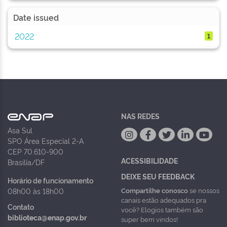
Date issued
2022
1
NAS REDES
Asa Sul
SPO Área Especial 2-A
CEP 70.610-900
ACESSIBILIDADE
Brasília/DF
DEIXE SEU FEEDBACK
Horário de funcionamento
Compartilhe conosco
se nossos
08h00 às 18h00
canais estão adequados pra
Contato
você? Elogios também são
biblioteca@enap.gov.br
super bem vindos!