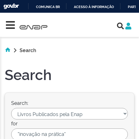
COMUNICA BR
ACESSO À INFORMAÇÃO
PARTI
Skip navigation
IR
PARA
O
CONTEÚDO
Search
Search
Search:
for