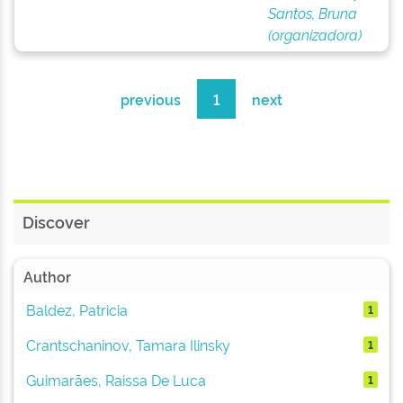
Santos, Bruna
(organizadora)
previous
1
next
Discover
Author
Baldez, Patricia
1
Crantschaninov, Tamara Ilinsky
1
Guimarães, Raissa De Luca
1