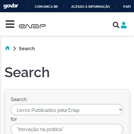
COMUNICA BR
ACESSO À INFORMAÇÃO
PARTI
Skip navigation
IR
PARA
O
CONTEÚDO
Search
Search
Search:
for