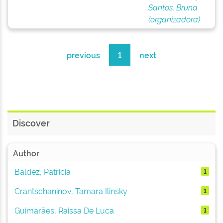
Santos, Bruna
(organizadora)
previous
1
next
Discover
Author
Baldez, Patricia
1
Crantschaninov, Tamara Ilinsky
1
Guimarães, Raissa De Luca
1