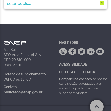
setor público
1
NAS REDES
Asa Sul
SPO Área Especial 2-A
CEP 70.610-900
ACESSIBILIDADE
Brasília/DF
DEIXE SEU FEEDBACK
Horário de funcionamento
Compartilhe conosco
se nossos
08h00 às 18h00
canais estão adequados pra
Contato
você? Elogios também são
biblioteca@enap.gov.br
super bem vindos!