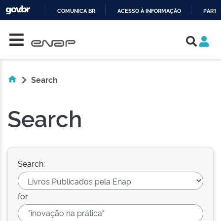
COMUNICA BR
ACESSO À INFORMAÇÃO
PARTI
Skip navigation
IR
PARA
O
CONTEÚDO
Search
Search
Search:
for