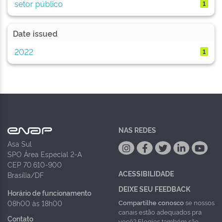
setor público
1
Date issued
2022
1
NAS REDES
Asa Sul
SPO Área Especial 2-A
CEP 70.610-900
ACESSIBILIDADE
Brasília/DF
DEIXE SEU FEEDBACK
Horário de funcionamento
Compartilhe conosco
se nossos
08h00 às 18h00
canais estão adequados pra
Contato
você? Elogios também são