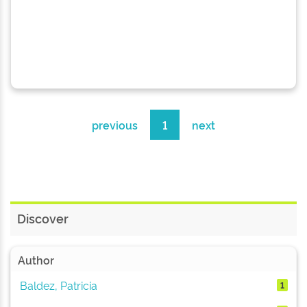
previous
1
next
Discover
Author
Baldez, Patricia
1