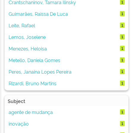
Crantschaninov, Tamara Ilinsky
1
Guimarães, Raissa De Luca
1
Leite, Rafael
1
Lemos, Joselene
1
Menezes, Heloisa
1
Metello, Daniela Gomes
1
Peres, Janaina Lopes Pereira
1
Rizardi, Bruno Martins
1
Subject
agente de mudança
1
inovação
1