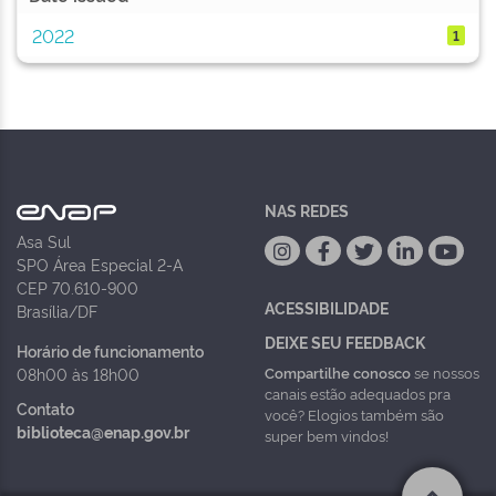
2022
1
NAS REDES
Asa Sul
SPO Área Especial 2-A
CEP 70.610-900
ACESSIBILIDADE
Brasília/DF
DEIXE SEU FEEDBACK
Horário de funcionamento
Compartilhe conosco
se nossos
08h00 às 18h00
canais estão adequados pra
Contato
você? Elogios também são
biblioteca@enap.gov.br
super bem vindos!