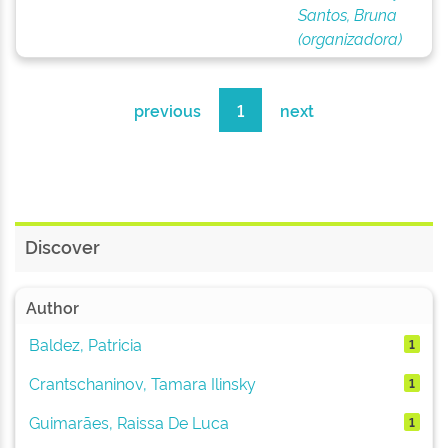
Santos, Bruna
(organizadora)
previous
1
next
Discover
Author
Baldez, Patricia
1
Crantschaninov, Tamara Ilinsky
1
Guimarães, Raissa De Luca
1