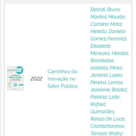
Rizardi, Bruno
Martins
;
Mourão,
Carolina Mota
;
Metello, Daniela
Gomes
;
Ferrarezi,
Elisabete
;
Menezes, Heloisa
;
Brandalise,
Isabella
;
Peres,
Caminhos da
Janaina Lopes
2022
Inovação no
Pereira
;
Lemos,
Setor Público
Joselene
;
Baldez,
Patricia
;
Leite,
Rafael
;
Guimarães,
Raissa De Luca
;
Crantschaninov,
Tamara Ilinsky
;