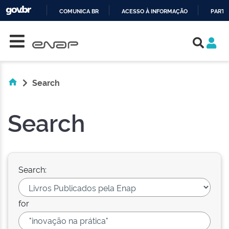
COMUNICA BR
ACESSO À INFORMAÇÃO
PARTI
Skip navigation
IR
PARA
O
CONTEÚDO
Search
Search
Search:
for