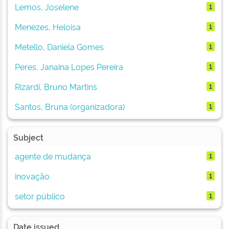
Lemos, Joselene
1
Menezes, Heloisa
1
Metello, Daniela Gomes
1
Peres, Janaina Lopes Pereira
1
Rizardi, Bruno Martins
1
Santos, Bruna (organizadora)
1
Subject
agente de mudança
1
inovação
1
setor público
1
Date issued