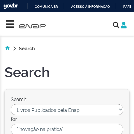
COMUNICA BR
ACESSO À INFORMAÇÃO
PARTI
Skip navigation
IR
PARA
O
CONTEÚDO
Search
Search
Search:
for