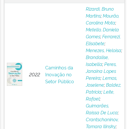
Rizardi, Bruno
Martins
;
Mourão,
Carolina Mota
;
Metello, Daniela
Gomes
;
Ferrarezi,
Elisabete
;
Menezes, Heloisa
;
Brandalise,
Isabella
;
Peres,
Caminhos da
Janaina Lopes
2022
Inovação no
Pereira
;
Lemos,
Setor Público
Joselene
;
Baldez,
Patricia
;
Leite,
Rafael
;
Guimarães,
Raissa De Luca
;
Crantschaninov,
Tamara Ilinsky
;