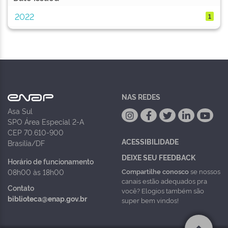
2022
1
NAS REDES
Asa Sul
SPO Área Especial 2-A
CEP 70.610-900
ACESSIBILIDADE
Brasília/DF
DEIXE SEU FEEDBACK
Horário de funcionamento
Compartilhe conosco
se nossos
08h00 às 18h00
canais estão adequados pra
Contato
você? Elogios também são
biblioteca@enap.gov.br
super bem vindos!