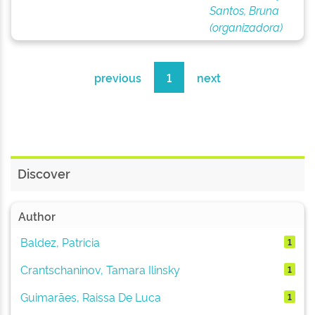
Santos, Bruna
(organizadora)
previous
1
next
Discover
Author
Baldez, Patricia
1
Crantschaninov, Tamara Ilinsky
1
Guimarães, Raissa De Luca
1