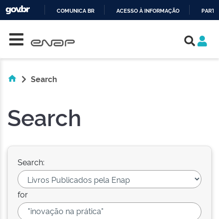
COMUNICA BR
ACESSO À INFORMAÇÃO
PARTI
Skip navigation
IR
PARA
O
CONTEÚDO
Search
Search
Search:
for