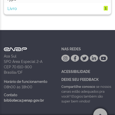
Livro
1
NAS REDES
Asa Sul
SPO Área Especial 2-A
CEP 70.610-900
ACESSIBILIDADE
Brasília/DF
DEIXE SEU FEEDBACK
Horário de funcionamento
Compartilhe conosco
se nossos
08h00 às 18h00
canais estão adequados pra
Contato
você? Elogios também são
biblioteca@enap.gov.br
super bem vindos!