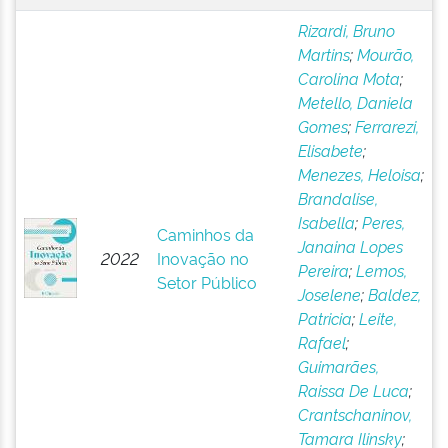
Rizardi, Bruno
Martins
;
Mourão,
Carolina Mota
;
Metello, Daniela
Gomes
;
Ferrarezi,
Elisabete
;
Menezes, Heloisa
;
Brandalise,
Isabella
;
Peres,
Caminhos da
Janaina Lopes
2022
Inovação no
Pereira
;
Lemos,
Setor Público
Joselene
;
Baldez,
Patricia
;
Leite,
Rafael
;
Guimarães,
Raissa De Luca
;
Crantschaninov,
Tamara Ilinsky
;