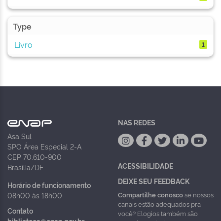
Type
Livro
1
NAS REDES
Asa Sul
SPO Área Especial 2-A
CEP 70.610-900
ACESSIBILIDADE
Brasília/DF
DEIXE SEU FEEDBACK
Horário de funcionamento
Compartilhe conosco
se nossos
08h00 às 18h00
canais estão adequados pra
Contato
você? Elogios também são
biblioteca@enap.gov.br