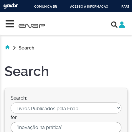
COMUNICA BR
ACESSO À INFORMAÇÃO
PARTI
Skip navigation
IR
PARA
O
CONTEÚDO
Search
Search
Search:
for