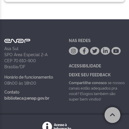
NAS REDES
Asa Sul
SPO Área Especial 2-A
CEP 70.610-900
ACESSIBILIDADE
Brasília/DF
DEIXE SEU FEEDBACK
Horário de funcionamento
Compartilhe conosco
se nossos
08h00 às 18h00
canais estão adequados pra
Contato
você? Elogios também são
biblioteca@enap.gov.br
super bem vindos!