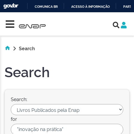
COMUNICA BR
ACESSO À INFORMAÇÃO
PARTI
Skip navigation
IR
PARA
O
CONTEÚDO
Search
Search
Search:
for