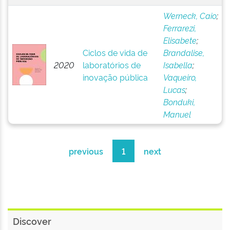
Werneck, Caio
;
Ferrarezi,
Elisabete
;
Ciclos de vida de
Brandalise,
2020
laboratórios de
Isabella
;
inovação pública
Vaqueiro,
Lucas
;
Bonduki,
Manuel
previous
1
next
Discover