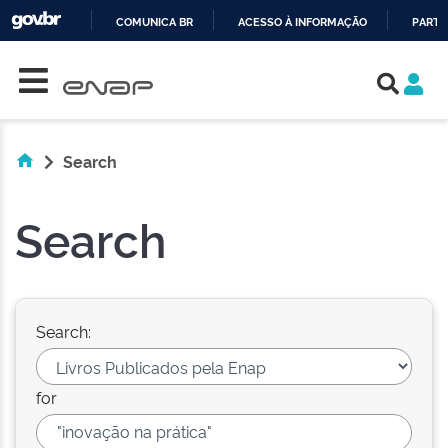
COMUNICA BR
ACESSO À INFORMAÇÃO
PARTI
Skip navigation
IR
PARA
O
CONTEÚDO
Search
Search
Search:
for