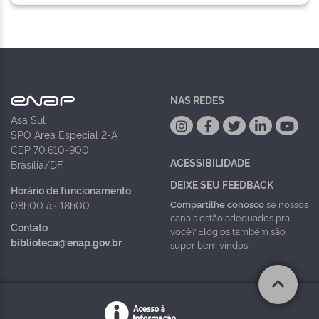
NAS REDES
Asa Sul
SPO Área Especial 2-A
CEP 70.610-900
ACESSIBILIDADE
Brasília/DF
DEIXE SEU FEEDBACK
Horário de funcionamento
Compartilhe conosco
se nossos
08h00 às 18h00
canais estão adequados pra
Contato
você? Elogios também são
biblioteca@enap.gov.br
super bem vindos!