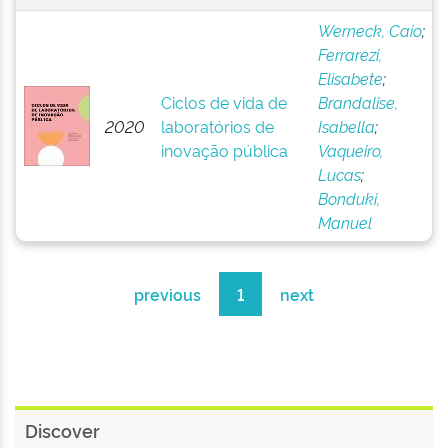
Werneck, Caio
;
Ferrarezi,
Elisabete
;
Ciclos de vida de
Brandalise,
2020
laboratórios de
Isabella
;
inovação pública
Vaqueiro,
Lucas
;
Bonduki,
Manuel
previous
1
next
Discover