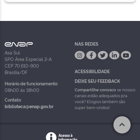
NAS REDES
Asa Sul
SPO Área Especial 2-A
CEP 70.610-900
ACESSIBILIDADE
Brasília/DF
DEIXE SEU FEEDBACK
Horário de funcionamento
Compartilhe conosco
se nossos
08h00 às 18h00
canais estão adequados pra
Contato
você? Elogios também são
biblioteca@enap.gov.br
super bem vindos!