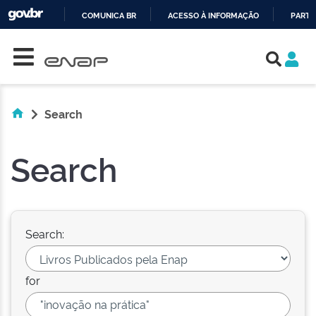
COMUNICA BR
ACESSO À INFORMAÇÃO
PARTI
Skip navigation
IR
PARA
O
CONTEÚDO
Search
Search
Search:
for