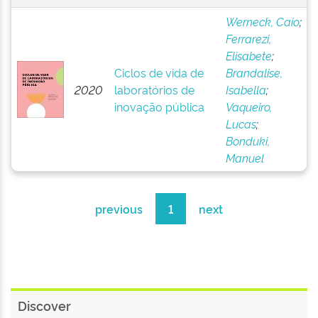
Werneck, Caio
;
Ferrarezi,
Elisabete
;
Ciclos de vida de
Brandalise,
2020
laboratórios de
Isabella
;
inovação pública
Vaqueiro,
Lucas
;
Bonduki,
Manuel
previous
1
next
Discover