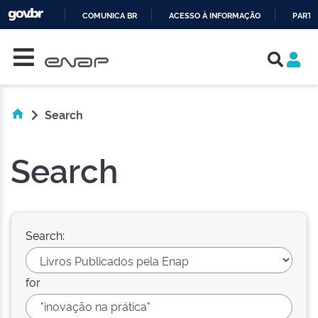
COMUNICA BR
ACESSO À INFORMAÇÃO
PARTI
Skip navigation
IR
PARA
O
CONTEÚDO
Search
Search
Search:
for