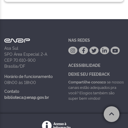
NAS REDES
Asa Sul
SPO Área Especial 2-A
CEP 70.610-900
ACESSIBILIDADE
Brasília/DF
DEIXE SEU FEEDBACK
Horário de funcionamento
Compartilhe conosco
se nossos
08h00 às 18h00
canais estão adequados pra
Contato
você? Elogios também são
biblioteca@enap.gov.br
super bem vindos!