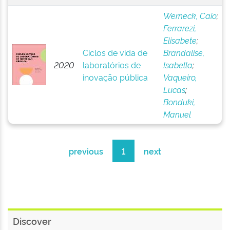
Werneck, Caio
;
Ferrarezi,
Elisabete
;
Ciclos de vida de
Brandalise,
2020
laboratórios de
Isabella
;
inovação pública
Vaqueiro,
Lucas
;
Bonduki,
Manuel
previous
1
next
Discover