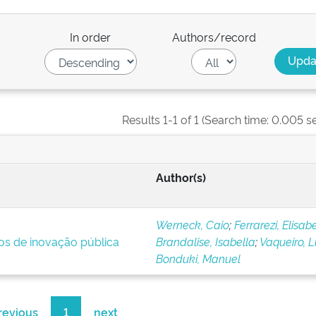
In order
Authors/record
Results 1-1 of 1 (Search time: 0.005 s
Author(s)
Werneck, Caio
;
Ferrarezi, Elisab
ios de inovação pública
Brandalise, Isabella
;
Vaqueiro, 
Bonduki, Manuel
revious
1
next