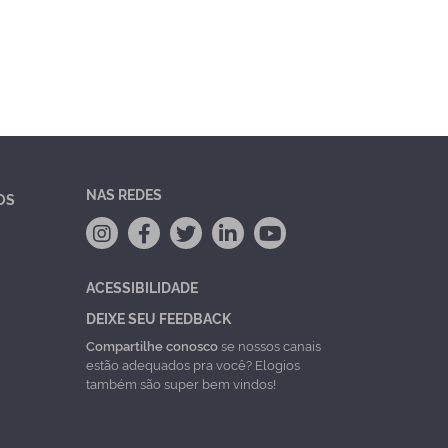
NAS REDES
OS
ACESSIBILIDADE
DEIXE SEU FEEDBACK
Compartilhe conosco
se nossos canais
estão adequados pra você? Elogios
também são super bem vindos!