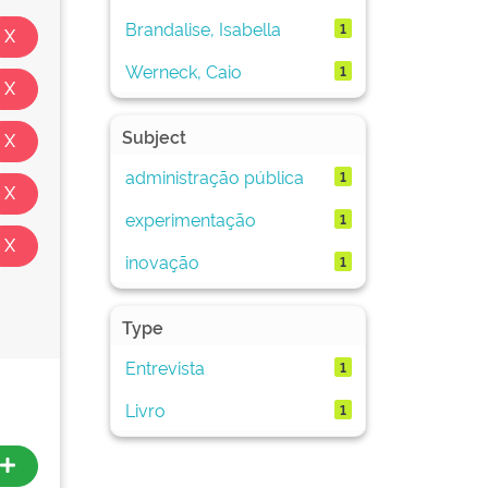
Brandalise, Isabella
1
Werneck, Caio
1
Subject
administração pública
1
experimentação
1
inovação
1
Type
Entrevista
1
Livro
1