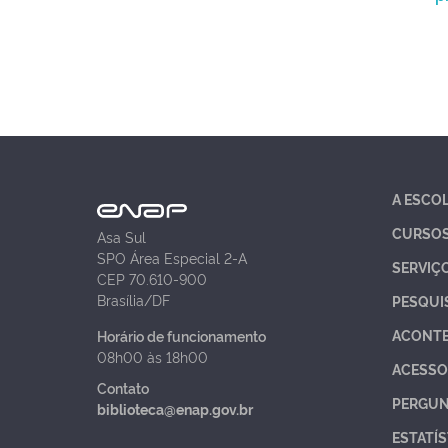
A ESCO
CURSO
Asa Sul
SPO Área Especial 2-A
SERVIÇ
CEP 70.610-900
Brasília/DF
PESQUI
ACONT
Horário de funcionamento
08h00 às 18h00
ACESSO
Contato
PERGUN
biblioteca@enap.gov.br
ESTATÍS