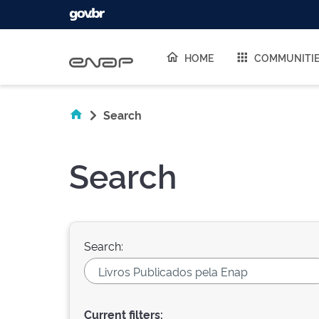
Skip navigation
HOME
COMMUNITI
Search
Search
Search:
Current filters: