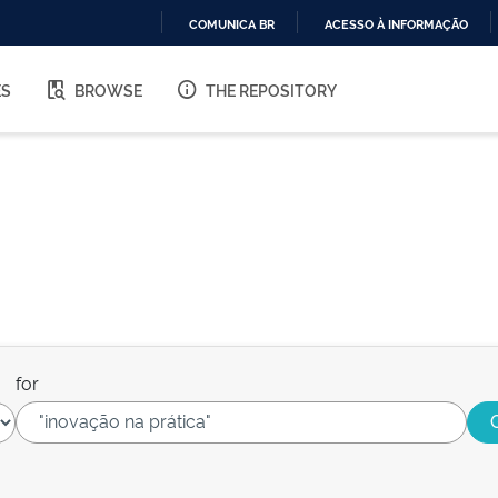
COMUNICA BR
ACESSO À INFORMAÇÃO
IR
PARA
ES
BROWSE
THE REPOSITORY
O
CONTEÚDO
for