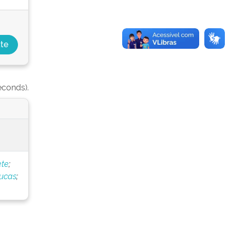
econds).
ete
;
Lucas
;