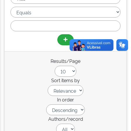
Results/Page
Sort items by
In order
Authors/record