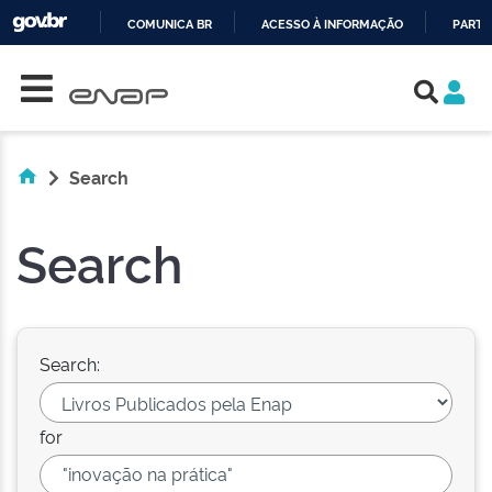
COMUNICA BR
ACESSO À INFORMAÇÃO
PARTI
Skip navigation
IR
PARA
O
CONTEÚDO
Search
Search
Search:
for