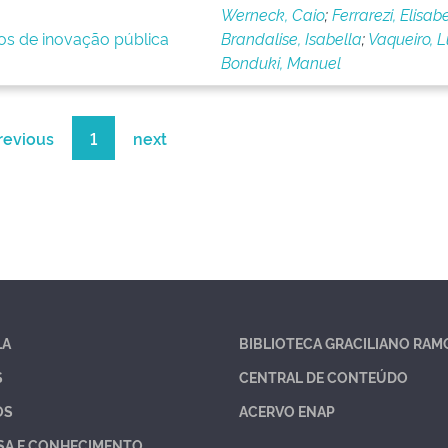
Werneck, Caio
;
Ferrarezi, Elisab
ios de inovação pública
Brandalise, Isabella
;
Vaqueiro, 
Bonduki, Manuel
revious
1
next
LA
BIBLIOTECA GRACILIANO RAM
S
CENTRAL DE CONTEÚDO
OS
ACERVO ENAP
SA E CONHECIMENTO