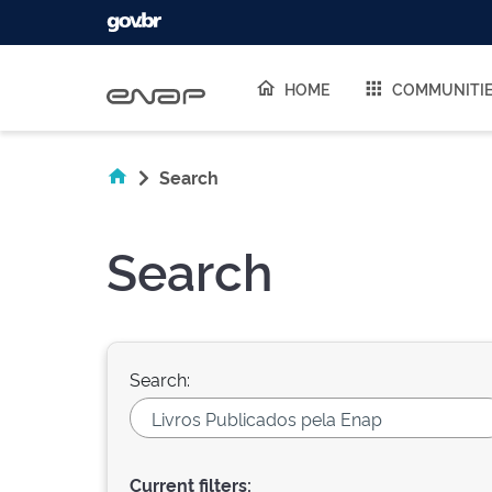
Skip navigation
HOME
COMMUNITI
Search
Search
Search:
Current filters: