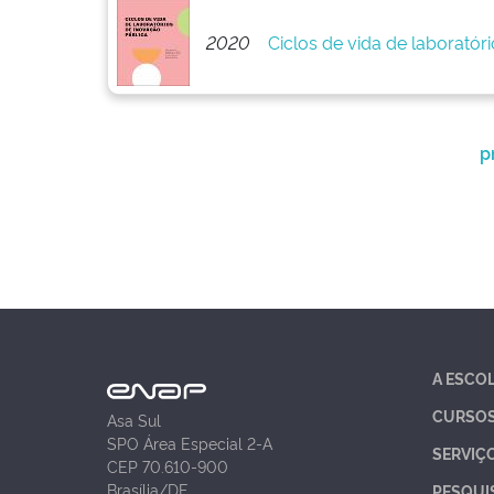
2020
Ciclos de vida de laboratór
p
A ESCO
CURSO
Asa Sul
SPO Área Especial 2-A
SERVIÇ
CEP 70.610-900
Brasília/DF
PESQUI