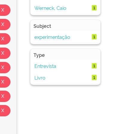
Werneck, Caio
1
Subject
experimentação
1
Type
Entrevista
1
Livro
1