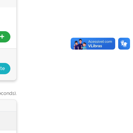
econds).