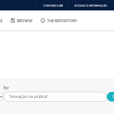
COMUNICA BR
ACESSO À INFORMAÇÃO
IR
PARA
ES
BROWSE
THE REPOSITORY
O
CONTEÚDO
for