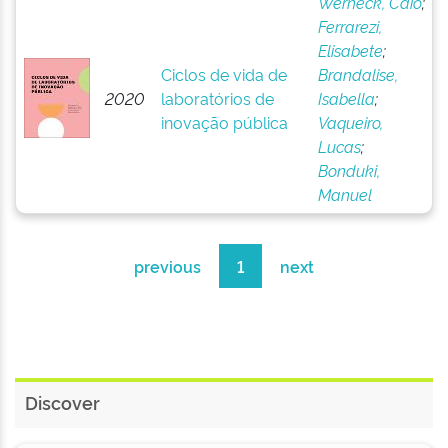
Werneck, Caio
;
Ferrarezi,
Elisabete
;
Ciclos de vida de
Brandalise,
2020
laboratórios de
Isabella
;
inovação pública
Vaqueiro,
Lucas
;
Bonduki,
Manuel
previous
1
next
Discover