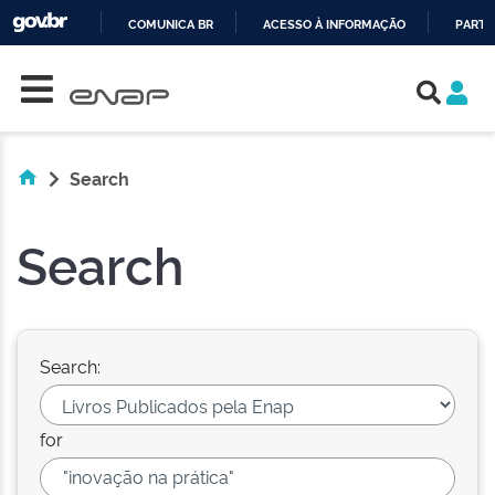
COMUNICA BR
ACESSO À INFORMAÇÃO
PARTI
Skip navigation
IR
PARA
O
CONTEÚDO
Search
Search
Search:
for