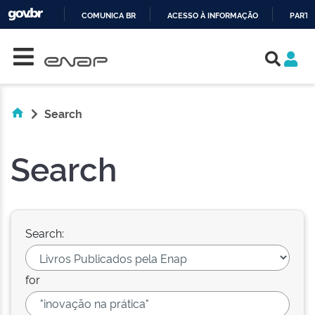
COMUNICA BR
ACESSO À INFORMAÇÃO
PARTI
Skip navigation
IR
PARA
O
CONTEÚDO
Search
Search
Search:
for