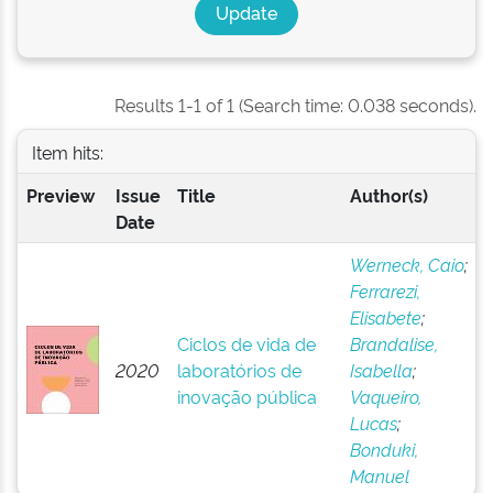
Results 1-1 of 1 (Search time: 0.038 seconds).
Item hits:
Preview
Issue
Title
Author(s)
Date
Werneck, Caio
;
Ferrarezi,
Elisabete
;
Ciclos de vida de
Brandalise,
2020
laboratórios de
Isabella
;
inovação pública
Vaqueiro,
Lucas
;
Bonduki,
Manuel