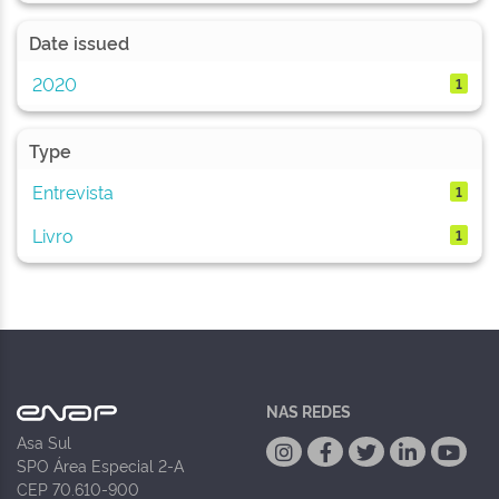
Date issued
2020
1
Type
Entrevista
1
Livro
1
NAS REDES
Asa Sul
SPO Área Especial 2-A
CEP 70.610-900