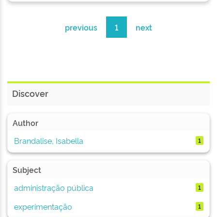
previous
1
next
Discover
Author
Brandalise, Isabella
1
Subject
administração pública
1
experimentação
1