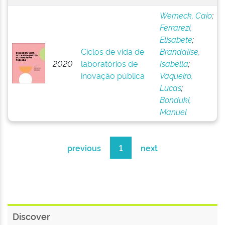
Werneck, Caio
;
Ferrarezi,
Elisabete
;
Ciclos de vida de
Brandalise,
2020
laboratórios de
Isabella
;
inovação pública
Vaqueiro,
Lucas
;
Bonduki,
Manuel
previous
1
next
Discover