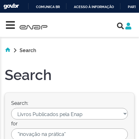
COMUNICA BR
ACESSO À INFORMAÇÃO
PARTI
Skip navigation
IR
PARA
O
CONTEÚDO
Search
Search
Search:
for