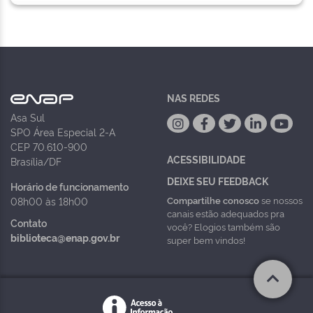
NAS REDES
Asa Sul
SPO Área Especial 2-A
CEP 70.610-900
ACESSIBILIDADE
Brasília/DF
DEIXE SEU FEEDBACK
Horário de funcionamento
Compartilhe conosco
se nossos
08h00 às 18h00
canais estão adequados pra
Contato
você? Elogios também são
biblioteca@enap.gov.br
super bem vindos!